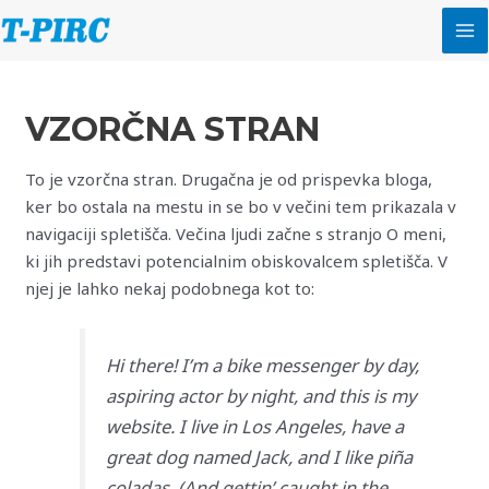
Skip
to
MA
content
ME
VZORČNA STRAN
To je vzorčna stran. Drugačna je od prispevka bloga,
ker bo ostala na mestu in se bo v večini tem prikazala v
navigaciji spletišča. Večina ljudi začne s stranjo O meni,
ki jih predstavi potencialnim obiskovalcem spletišča. V
njej je lahko nekaj podobnega kot to:
Hi there! I’m a bike messenger by day,
aspiring actor by night, and this is my
website. I live in Los Angeles, have a
great dog named Jack, and I like piña
coladas. (And gettin’ caught in the