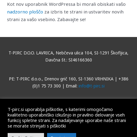
Kot nov uporabnik WordPressa bi morali obiskati vašo
nadzorno ploščo
za izbris te strani in ustvaritev novih
strani za vašo vsebino. Zabavajte se!
T-PIRC D.O.O. LAVRICA, Nebčeva ulica 104, SI-1291 Škofljica,
Davčna št.: SI46166360
PE: T-PIRC d.o.o., Drenov grič 160, SI-1360 VRHNIKA | +386
(0)1 75 73 300 | Email:
info@t-pirc.si
T-pirc.si uporablja piškotke, s katerimi omogočamo
kvalitetno uporabniško izkušnjo in pravilno delovanje vseh
funkcij spletne strani. Za nadaljevanje uporabe naše strani
T-PIRC
T-PIRC
se morate strinjati s piškotki
Copyright © 2026 T-PIRC